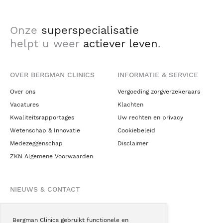
Onze
superspecialisatie
helpt u weer
actiever leven
.
OVER BERGMAN CLINICS
INFORMATIE & SERVICE
Over ons
Vergoeding zorgverzekeraars
Vacatures
Klachten
Kwaliteitsrapportages
Uw rechten en privacy
Wetenschap & Innovatie
Cookiebeleid
Medezeggenschap
Disclaimer
ZKN Algemene Voorwaarden
NIEUWS & CONTACT
Nieuws
Blogs
Bergman Clinics gebruikt functionele en