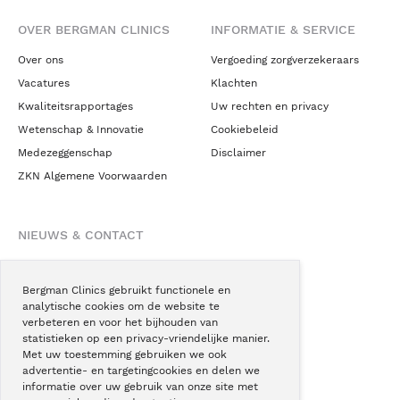
OVER BERGMAN CLINICS
INFORMATIE & SERVICE
Over ons
Vergoeding zorgverzekeraars
Vacatures
Klachten
Kwaliteitsrapportages
Uw rechten en privacy
Wetenschap & Innovatie
Cookiebeleid
Medezeggenschap
Disclaimer
ZKN Algemene Voorwaarden
NIEUWS & CONTACT
Nieuws
Blogs
Bergman Clinics gebruikt functionele en
analytische cookies om de website te
Podcast
verbeteren en voor het bijhouden van
Pressroom
statistieken op een privacy-vriendelijke manier.
Met uw toestemming gebruiken we ook
Instagram
advertentie- en targetingcookies en delen we
Facebook
informatie over uw gebruik van onze site met