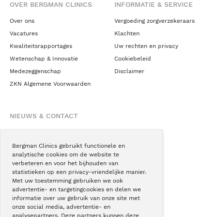
OVER BERGMAN CLINICS
INFORMATIE & SERVICE
Over ons
Vergoeding zorgverzekeraars
Vacatures
Klachten
Kwaliteitsrapportages
Uw rechten en privacy
Wetenschap & Innovatie
Cookiebeleid
Medezeggenschap
Disclaimer
ZKN Algemene Voorwaarden
NIEUWS & CONTACT
Nieuws
Blogs
Bergman Clinics gebruikt functionele en
analytische cookies om de website te
Podcast
verbeteren en voor het bijhouden van
Pressroom
statistieken op een privacy-vriendelijke manier.
Met uw toestemming gebruiken we ook
Instagram
advertentie- en targetingcookies en delen we
Facebook
informatie over uw gebruik van onze site met
onze social media, advertentie- en
LinkedIn
analysepartners. Deze partners kunnen deze