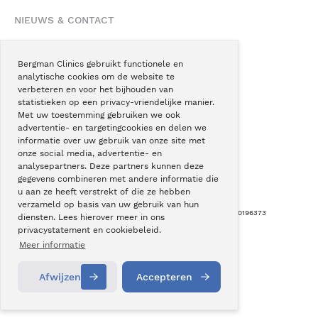
NIEUWS & CONTACT
Nieuws
Blogs
Bergman Clinics gebruikt functionele en
analytische cookies om de website te
Podcast
verbeteren en voor het bijhouden van
Pressroom
statistieken op een privacy-vriendelijke manier.
Met uw toestemming gebruiken we ook
Instagram
advertentie- en targetingcookies en delen we
Facebook
informatie over uw gebruik van onze site met
onze social media, advertentie- en
LinkedIn
analysepartners. Deze partners kunnen deze
gegevens combineren met andere informatie die
u aan ze heeft verstrekt of die ze hebben
verzameld op basis van uw gebruik van hun
Copyright © Bergman Clinics 2026
|
KVK nummer: 30196373
diensten. Lees hierover meer in ons
privacystatement en cookiebeleid.
Built by:
Nextly
Terug naar boven
Meer informatie
Afwijzen
Accepteren
Contact