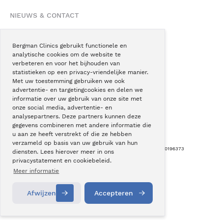
NIEUWS & CONTACT
Nieuws
Blogs
Bergman Clinics gebruikt functionele en
analytische cookies om de website te
Podcast
verbeteren en voor het bijhouden van
Pressroom
statistieken op een privacy-vriendelijke manier.
Met uw toestemming gebruiken we ook
Instagram
advertentie- en targetingcookies en delen we
Facebook
informatie over uw gebruik van onze site met
onze social media, advertentie- en
LinkedIn
analysepartners. Deze partners kunnen deze
gegevens combineren met andere informatie die
u aan ze heeft verstrekt of die ze hebben
verzameld op basis van uw gebruik van hun
Copyright © Bergman Clinics 2026
|
KVK nummer: 30196373
diensten. Lees hierover meer in ons
privacystatement en cookiebeleid.
Built by:
Nextly
Terug naar boven
Meer informatie
Afwijzen
Accepteren
Contact