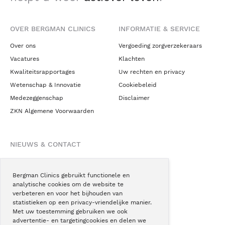
OVER BERGMAN CLINICS
INFORMATIE & SERVICE
Over ons
Vergoeding zorgverzekeraars
Vacatures
Klachten
Kwaliteitsrapportages
Uw rechten en privacy
Wetenschap & Innovatie
Cookiebeleid
Medezeggenschap
Disclaimer
ZKN Algemene Voorwaarden
NIEUWS & CONTACT
Nieuws
Blogs
Bergman Clinics gebruikt functionele en
analytische cookies om de website te
Podcast
verbeteren en voor het bijhouden van
Pressroom
statistieken op een privacy-vriendelijke manier.
Met uw toestemming gebruiken we ook
Instagram
advertentie- en targetingcookies en delen we