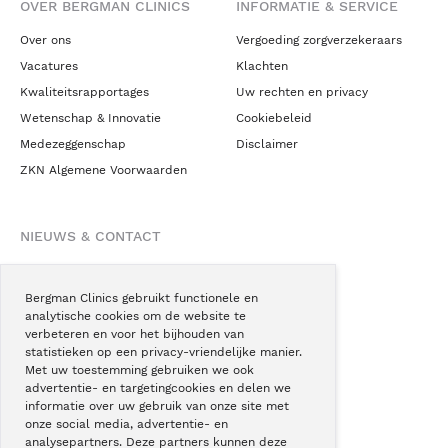
OVER BERGMAN CLINICS
INFORMATIE & SERVICE
Over ons
Vergoeding zorgverzekeraars
Vacatures
Klachten
Kwaliteitsrapportages
Uw rechten en privacy
Wetenschap & Innovatie
Cookiebeleid
Medezeggenschap
Disclaimer
ZKN Algemene Voorwaarden
NIEUWS & CONTACT
Nieuws
Blogs
Bergman Clinics gebruikt functionele en
analytische cookies om de website te
Podcast
verbeteren en voor het bijhouden van
Pressroom
statistieken op een privacy-vriendelijke manier.
Met uw toestemming gebruiken we ook
Instagram
advertentie- en targetingcookies en delen we
Facebook
informatie over uw gebruik van onze site met
onze social media, advertentie- en
LinkedIn
analysepartners. Deze partners kunnen deze