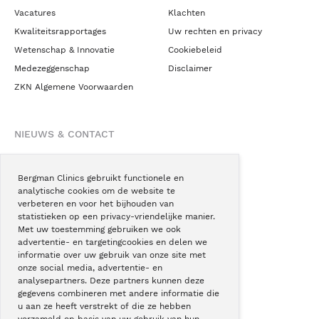
Vacatures
Klachten
Kwaliteitsrapportages
Uw rechten en privacy
Wetenschap & Innovatie
Cookiebeleid
Medezeggenschap
Disclaimer
ZKN Algemene Voorwaarden
NIEUWS & CONTACT
Nieuws
Blogs
Bergman Clinics gebruikt functionele en
analytische cookies om de website te
Podcast
verbeteren en voor het bijhouden van
Pressroom
statistieken op een privacy-vriendelijke manier.
Met uw toestemming gebruiken we ook
Instagram
advertentie- en targetingcookies en delen we
Facebook
informatie over uw gebruik van onze site met
onze social media, advertentie- en
LinkedIn
analysepartners. Deze partners kunnen deze
gegevens combineren met andere informatie die
u aan ze heeft verstrekt of die ze hebben