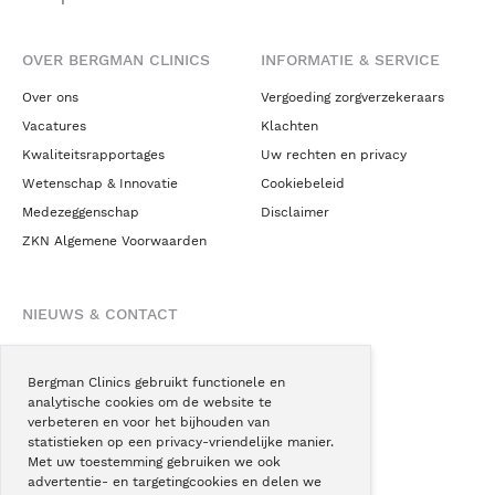
OVER BERGMAN CLINICS
INFORMATIE & SERVICE
Over ons
Vergoeding zorgverzekeraars
Vacatures
Klachten
Kwaliteitsrapportages
Uw rechten en privacy
Wetenschap & Innovatie
Cookiebeleid
Medezeggenschap
Disclaimer
ZKN Algemene Voorwaarden
NIEUWS & CONTACT
Nieuws
Blogs
Bergman Clinics gebruikt functionele en
analytische cookies om de website te
Podcast
verbeteren en voor het bijhouden van
Pressroom
statistieken op een privacy-vriendelijke manier.
Met uw toestemming gebruiken we ook
Instagram
advertentie- en targetingcookies en delen we