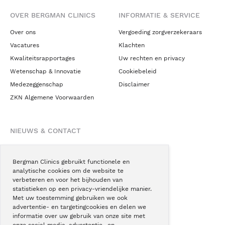
OVER BERGMAN CLINICS
INFORMATIE & SERVICE
Over ons
Vergoeding zorgverzekeraars
Vacatures
Klachten
Kwaliteitsrapportages
Uw rechten en privacy
Wetenschap & Innovatie
Cookiebeleid
Medezeggenschap
Disclaimer
ZKN Algemene Voorwaarden
NIEUWS & CONTACT
Nieuws
Blogs
Bergman Clinics gebruikt functionele en
analytische cookies om de website te
Podcast
verbeteren en voor het bijhouden van
Pressroom
statistieken op een privacy-vriendelijke manier.
Met uw toestemming gebruiken we ook
Instagram
advertentie- en targetingcookies en delen we
Facebook
informatie over uw gebruik van onze site met