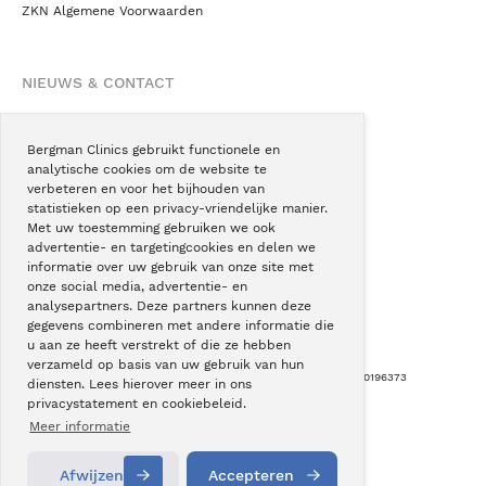
ZKN Algemene Voorwaarden
NIEUWS & CONTACT
Nieuws
Blogs
Bergman Clinics gebruikt functionele en
analytische cookies om de website te
Podcast
verbeteren en voor het bijhouden van
Pressroom
statistieken op een privacy-vriendelijke manier.
Met uw toestemming gebruiken we ook
Instagram
advertentie- en targetingcookies en delen we
Facebook
informatie over uw gebruik van onze site met
onze social media, advertentie- en
LinkedIn
analysepartners. Deze partners kunnen deze
gegevens combineren met andere informatie die
u aan ze heeft verstrekt of die ze hebben
verzameld op basis van uw gebruik van hun
Copyright © Bergman Clinics 2026
|
KVK nummer: 30196373
diensten. Lees hierover meer in ons
privacystatement en cookiebeleid.
Built by:
Nextly
Terug naar boven
Meer informatie
Afwijzen
Accepteren