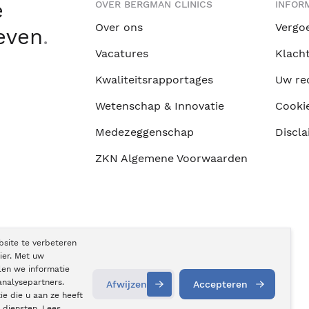
e
OVER BERGMAN CLINICS
INFORM
Over ons
Vergo
leven
.
Vacatures
Klach
Kwaliteitsrapportages
Uw re
Wetenschap & Innovatie
Cooki
Medezeggenschap
Discla
ZKN Algemene Voorwaarden
bsite te verbeteren
ier. Met uw
len we informatie
analysepartners.
Afwijzen
Accepteren
e die u aan ze heeft
 diensten. Lees