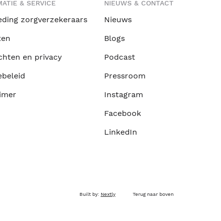
ATIE & SERVICE
NIEUWS & CONTACT
eding zorgverzekeraars
Nieuws
ten
Blogs
chten en privacy
Podcast
ebeleid
Pressroom
imer
Instagram
Facebook
LinkedIn
Built by:
Nextly
Terug naar boven