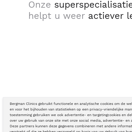
Onze
superspecialisati
helpt u weer
actiever 
Bergman Clinics gebruikt functionele en analytische cookies om de we
en voor het bijhouden van statistieken op een privacy-vriendelijke man
toestemming gebruiken we ook advertentie- en targetingcookies en de
Copyright © Bergman Clinics 2026
|
KVK nummer: 30196373
over uw gebruik van onze site met onze social media, advertentie- en 
Deze partners kunnen deze gegevens combineren met andere informati
verstrekt of die ze hebben verzameld op basis van uw gebruik van hun