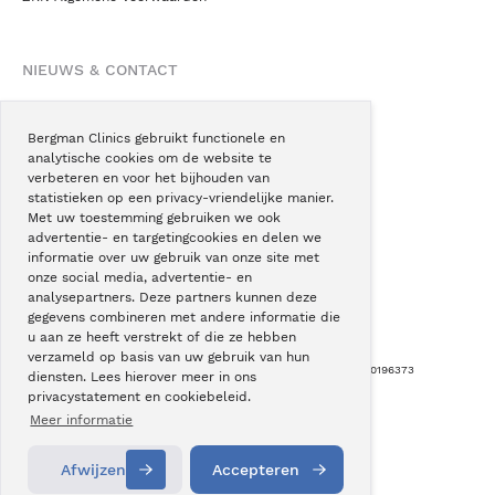
NIEUWS & CONTACT
Nieuws
Blogs
Bergman Clinics gebruikt functionele en
analytische cookies om de website te
Podcast
verbeteren en voor het bijhouden van
Pressroom
statistieken op een privacy-vriendelijke manier.
Met uw toestemming gebruiken we ook
Instagram
advertentie- en targetingcookies en delen we
Facebook
informatie over uw gebruik van onze site met
onze social media, advertentie- en
LinkedIn
analysepartners. Deze partners kunnen deze
gegevens combineren met andere informatie die
u aan ze heeft verstrekt of die ze hebben
verzameld op basis van uw gebruik van hun
Copyright © Bergman Clinics 2026
|
KVK nummer: 30196373
diensten. Lees hierover meer in ons
privacystatement en cookiebeleid.
Built by:
Nextly
Terug naar boven
Meer informatie
Afwijzen
Accepteren
Contact