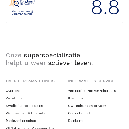
8.8
Klantwaardering
Bergman Clinics
Onze
superspecialisatie
helpt u weer
actiever leven
.
OVER BERGMAN CLINICS
INFORMATIE & SERVICE
Over ons
Vergoeding zorgverzekeraars
Vacatures
Klachten
Kwaliteitsrapportages
Uw rechten en privacy
Wetenschap & Innovatie
Cookiebeleid
Medezeggenschap
Disclaimer
ZKN Algemene Voorwaarden