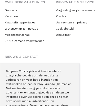
OVER BERGMAN CLINICS
INFORMATIE & SERVICE
Over ons
Vergoeding zorgverzekeraars
Vacatures
Klachten
Kwaliteitsrapportages
Uw rechten en privacy
Wetenschap & Innovatie
Cookiebeleid
Medezeggenschap
Disclaimer
ZKN Algemene Voorwaarden
NIEUWS & CONTACT
Nieuws
Blogs
Bergman Clinics gebruikt functionele en
analytische cookies om de website te
Podcast
verbeteren en voor het bijhouden van
Pressroom
statistieken op een privacy-vriendelijke manier.
Met uw toestemming gebruiken we ook
Instagram
advertentie- en targetingcookies en delen we
Facebook
informatie over uw gebruik van onze site met
onze social media, advertentie- en
LinkedIn
analysepartners. Deze partners kunnen deze