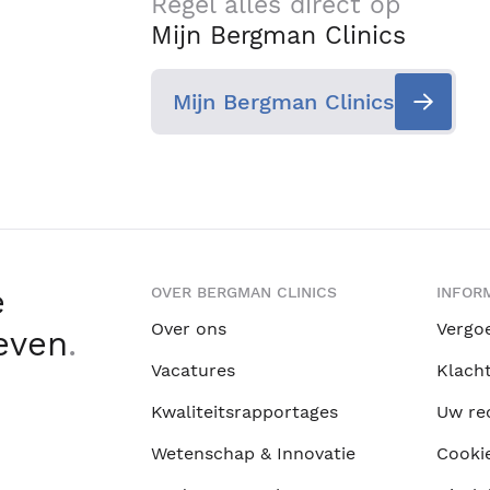
Regel alles direct op
Mijn Bergman Clinics
Mijn Bergman Clinics
e
OVER BERGMAN CLINICS
INFORM
Over ons
Vergo
leven
.
Vacatures
Klach
Kwaliteitsrapportages
Uw re
Wetenschap & Innovatie
Cooki