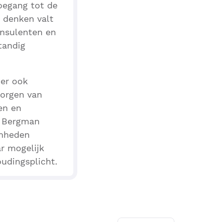
oegang tot de
e denken valt
onsulenten en
tandig
 er ook
borgen van
en en
. Bergman
amheden
r mogelijk
udingsplicht.