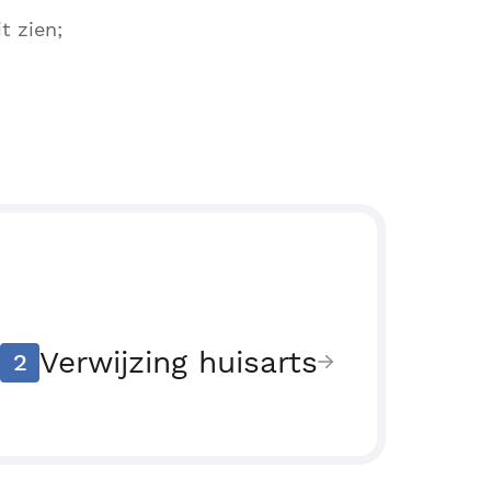
t zien;
Verwijzing huisarts
2