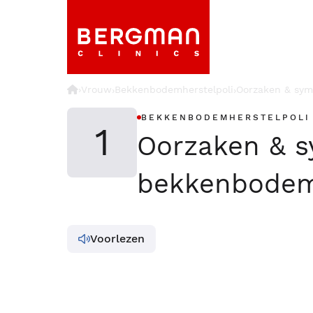
›
Vrouw
Bekkenbodemherstelpoli
Oorzaken & sy
›
›
BEKKENBODEMHERSTELPOLI
1
Oorzaken & 
bekkenbodem
Voorlezen