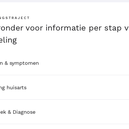
NGSTRAJECT
eronder voor informatie per stap 
ling
en & symptomen
ng huisarts
ek & Diagnose