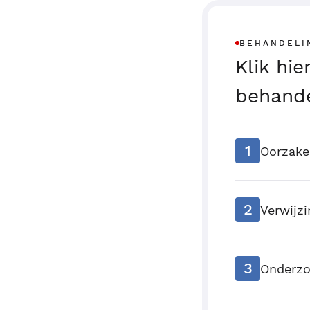
BEHANDELI
Klik hi
behande
1
Oorzak
2
Verwijzi
3
Onderzo