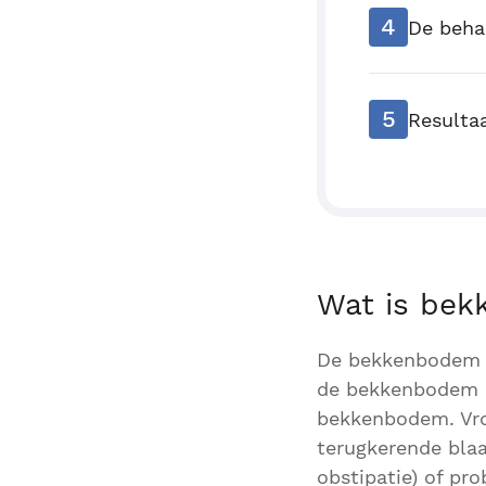
4
De beha
5
Resulta
Wat is be
De bekkenbodem he
de bekkenbodem b
bekkenbodem. Vro
terugkerende blaa
obstipatie) of pro