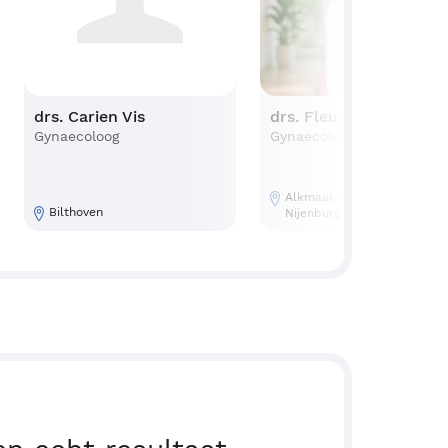
drs. Carien Vis
drs. Fleur Bergwerf
Gynaecoloog
Gynaecoloog
Alkmaar, Amsterdam -
Bilthoven
Nijenburg