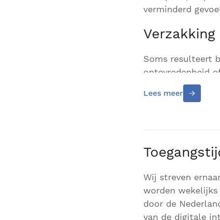
verminderd gevoel
Verzakking
Soms resulteert 
ontevredenheid of
bekkenbodem is va
Lees meer
een behandeling n
mochten de klachte
Toegangsti
Wij streven ernaa
worden wekelijks 
door de Nederland
van de digitale i