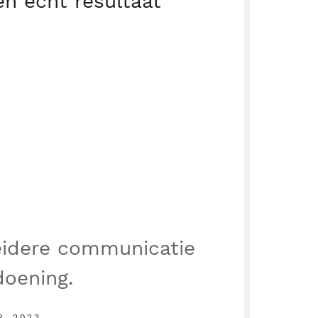
n echt resultaat
eidere communicatie
doening.
P. 2023