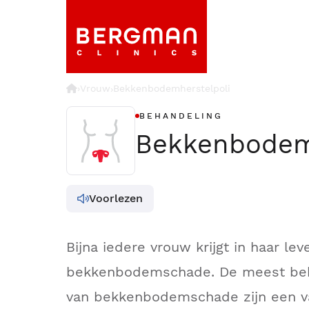
›
Vrouw
Bekkenbodemherstelpoli
›
BEHANDELING
Bekkenbodem
Voorlezen
Bijna iedere vrouw krijgt in haar l
bekkenbodemschade. De meest bek
van bekkenbodemschade zijn een vag