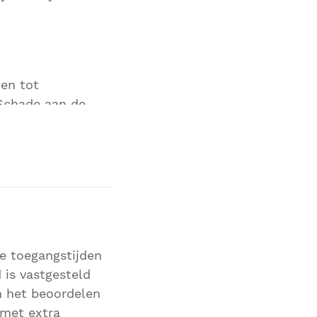
en tot
 Schade aan de
zo mild zijn, dat
weten dat,
n.
ze toegangstijden
 is vastgesteld
n het beoordelen
 met extra