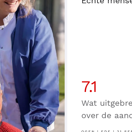
Echte mense
7.1
Wat uitgebr
over de aan
OGEN | EDE | 21 SE