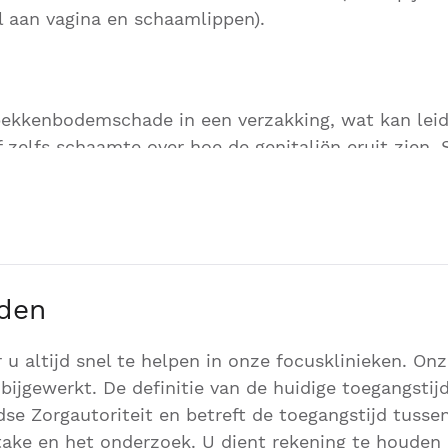
 aan vagina en schaamlippen).
bekkenbodemschade in een verzakking, wat kan leid
 zelfs schaamte over hoe de genitaliën eruit zien.
ak een normaal verschijnsel, waarvan de klachten 
iet nodig is. Het is belangrijk voor vrouwen om te 
n hinderlijk zijn, er veel mogelijke oplossingen zij
jden
r u altijd snel te helpen in onze focusklinieken. On
bijgewerkt. De definitie van de huidige toegangstijd
se Zorgautoriteit en betreft de toegangstijd tusse
ntake en het onderzoek. U dient rekening te houden