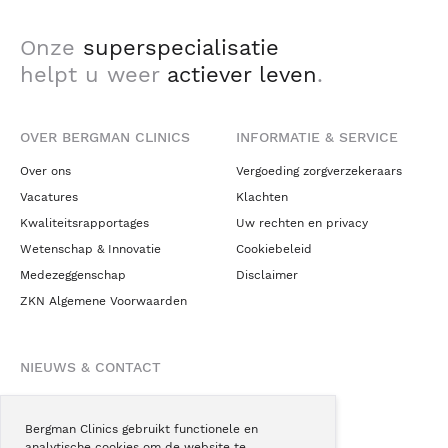
Onze
superspecialisatie
helpt u weer
actiever leven
.
OVER BERGMAN CLINICS
INFORMATIE & SERVICE
Over ons
Vergoeding zorgverzekeraars
Vacatures
Klachten
Kwaliteitsrapportages
Uw rechten en privacy
Wetenschap & Innovatie
Cookiebeleid
Medezeggenschap
Disclaimer
ZKN Algemene Voorwaarden
NIEUWS & CONTACT
Nieuws
Blogs
Bergman Clinics gebruikt functionele en
analytische cookies om de website te