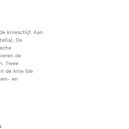
e knieschijf. Aan
tella). De
ische
beren de
en. Twee
n de knie (de
ven- en