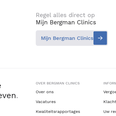
Regel alles direct op
Mijn Bergman Clinics
Mijn Bergman Clinics
e
OVER BERGMAN CLINICS
INFORM
Over ons
Vergo
leven
.
Vacatures
Klach
Kwaliteitsrapportages
Uw re