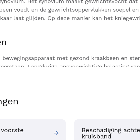
ynovium. Het synovium maakt gewrichtsvocht dat 
kbeen voedt en de gewrichtsoppervlakken soepel en
kaar laat glijden. Op deze manier kan het kniegewr
en
d bewegingsapparaat met gezond kraakbeen en ster
eerstaan. Langdurige onevenwichtige belasting van
fsel beschadigen
en de beschermende kraakbeenlaag
n worden dan minder soepel. Hierdoor neemt de be
akbeen toe, waardoor er misvormingen kunnen ontst
ngen
hten, bijvoorbeeld aan de binnenkant van de knie, 
rschillende
knieklachten
zijn met daarbij passende
 voorste
Beschadiging achte
kruisband