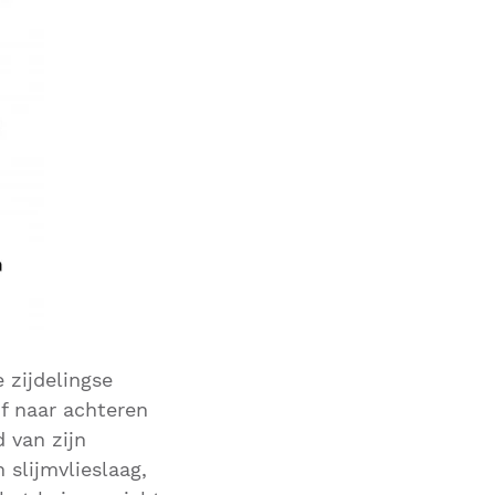
 zijdelingse
of naar achteren
d van zijn
slijmvlieslaag,