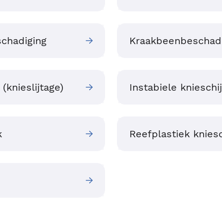
chadiging
Kraakbeenbeschadi
(knieslijtage)
Instabiele knieschij
k
Reefplastiek kniesc