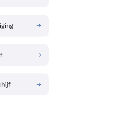
ging
f
hijf