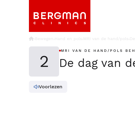
›
Bewegen
Hand en pols
MRI van de hand/pols
De
›
›
›
MRI VAN DE HAND/POLS BE
2
De dag van d
Voorlezen