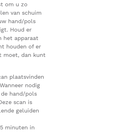
st om u zo
elen van schuim
 uw hand/pols
igt. Houd er
n het apparaat
nt houden of er
t moet, dan kunt
scan plaatsvinden
. Wanneer nodig
t de hand/pols
Deze scan is
lende geluiden
45 minuten in