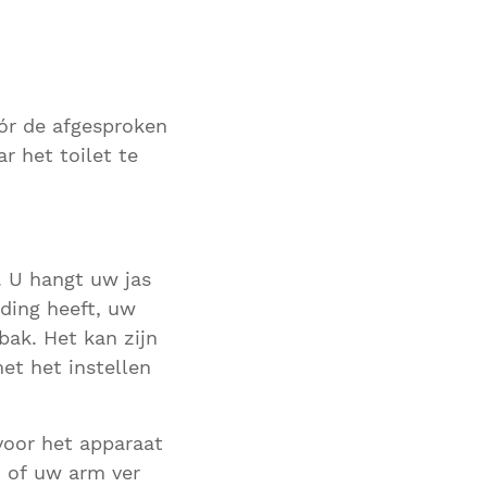
óór de afgesproken
r het toilet te
 U hangt uw jas
eding heeft, uw
bak. Het kan zijn
et het instellen
voor het apparaat
n of uw arm ver