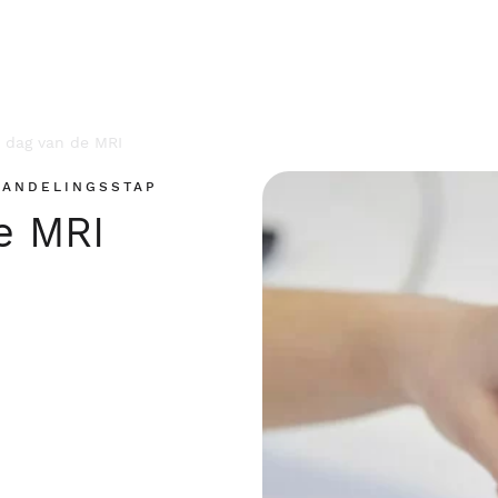
 dag van de MRI
HANDELINGSSTAP
e MRI