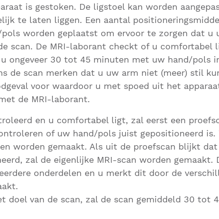
araat is gestoken. De ligstoel kan worden aangepa
ijk te laten liggen. Een aantal positioneringsmidd
/pols worden geplaatst om ervoor te zorgen dat u
 de scan. De MRI-laborant checkt of u comfortabel l
 u ongeveer 30 tot 45 minuten met uw hand/pols i
ens de scan merken dat u uw arm niet (meer) stil ku
odgeval voor waardoor u met spoed uit het apparaa
met de MRI-laborant.
troleerd en u comfortabel ligt, zal eerst een proef
controleren of uw hand/pols juist gepositioneerd is
en worden gemaakt. Als uit de proefscan blijkt da
neerd, zal de eigenlijke MRI-scan worden gemaakt. 
erdere onderdelen en u merkt dit door de verschil
aakt.
et doel van de scan, zal de scan gemiddeld 30 tot 