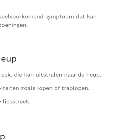
 veelvoorkomend symptoom dat kan
doeningen.
heup
treek, die kan uitstralen naar de heup.
teiten zoals lopen of traplopen.
 liesstreek.
up