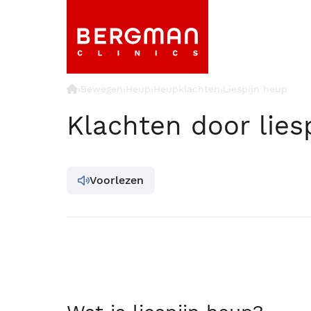
›
Bewegen
Heup
Heupklachten
Liespijn heup
›
›
›
Klachten door lies
Voorlezen