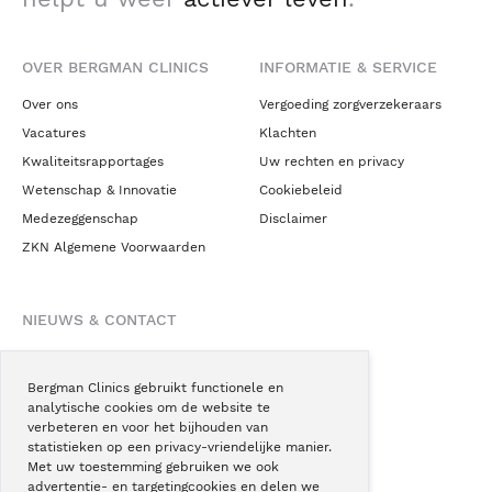
OVER BERGMAN CLINICS
INFORMATIE & SERVICE
Over ons
Vergoeding zorgverzekeraars
Vacatures
Klachten
Kwaliteitsrapportages
Uw rechten en privacy
Wetenschap & Innovatie
Cookiebeleid
Medezeggenschap
Disclaimer
ZKN Algemene Voorwaarden
NIEUWS & CONTACT
Nieuws
Blogs
Bergman Clinics gebruikt functionele en
analytische cookies om de website te
Podcast
verbeteren en voor het bijhouden van
Pressroom
statistieken op een privacy-vriendelijke manier.
Met uw toestemming gebruiken we ook
Instagram
advertentie- en targetingcookies en delen we