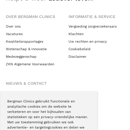
OVER BERGMAN CLINICS
INFORMATIE & SERVICE
Over ons
Vergoeding zorgverzekeraars
Vacatures
Klachten
Kwaliteitsrapportages
Uw rechten en privacy
Wetenschap & Innovatie
Cookiebeleid
Medezeggenschap
Disclaimer
ZKN Algemene Voorwaarden
NIEUWS & CONTACT
Nieuws
Blogs
Bergman Clinics gebruikt functionele en
analytische cookies om de website te
Podcast
verbeteren en voor het bijhouden van
Pressroom
statistieken op een privacy-vriendelijke manier.
Met uw toestemming gebruiken we ook
Instagram
advertentie- en targetingcookies en delen we