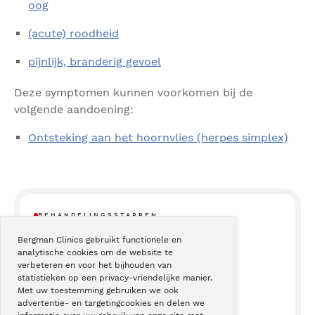
oog
(acute) roodheid
pijnlijk, branderig gevoel
Deze symptomen kunnen voorkomen bij de
volgende aandoening:
Ontsteking aan het hoornvlies (herpes simplex)
BEHANDELINGSSTAPPEN
Bergman Clinics gebruikt functionele en
analytische cookies om de website te
20
Moeite met zien
verbeteren en voor het bijhouden van
statistieken op een privacy-vriendelijke manier.
Met uw toestemming gebruiken we ook
advertentie- en targetingcookies en delen we