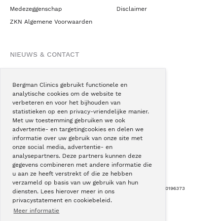
Medezeggenschap
Disclaimer
ZKN Algemene Voorwaarden
NIEUWS & CONTACT
Nieuws
Blogs
Bergman Clinics gebruikt functionele en
analytische cookies om de website te
Podcast
verbeteren en voor het bijhouden van
Pressroom
statistieken op een privacy-vriendelijke manier.
Met uw toestemming gebruiken we ook
Instagram
advertentie- en targetingcookies en delen we
Facebook
informatie over uw gebruik van onze site met
onze social media, advertentie- en
LinkedIn
analysepartners. Deze partners kunnen deze
gegevens combineren met andere informatie die
u aan ze heeft verstrekt of die ze hebben
verzameld op basis van uw gebruik van hun
Copyright © Bergman Clinics 2026
|
KVK nummer: 30196373
diensten. Lees hierover meer in ons
privacystatement en cookiebeleid.
Built by:
Nextly
Terug naar boven
Meer informatie