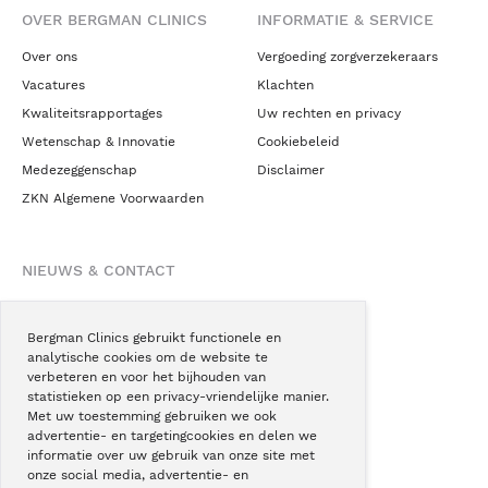
OVER BERGMAN CLINICS
INFORMATIE & SERVICE
Over ons
Vergoeding zorgverzekeraars
Vacatures
Klachten
Kwaliteitsrapportages
Uw rechten en privacy
Wetenschap & Innovatie
Cookiebeleid
Medezeggenschap
Disclaimer
ZKN Algemene Voorwaarden
NIEUWS & CONTACT
Nieuws
Blogs
Bergman Clinics gebruikt functionele en
analytische cookies om de website te
Podcast
verbeteren en voor het bijhouden van
Pressroom
statistieken op een privacy-vriendelijke manier.
Met uw toestemming gebruiken we ook
Instagram
advertentie- en targetingcookies en delen we
Facebook
informatie over uw gebruik van onze site met
onze social media, advertentie- en
LinkedIn