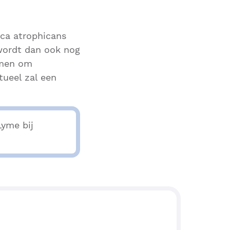
ica atrophicans
 wordt dan ook nog
omen om
tueel zal een
Lyme bij