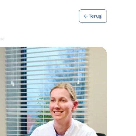
Terug
yme