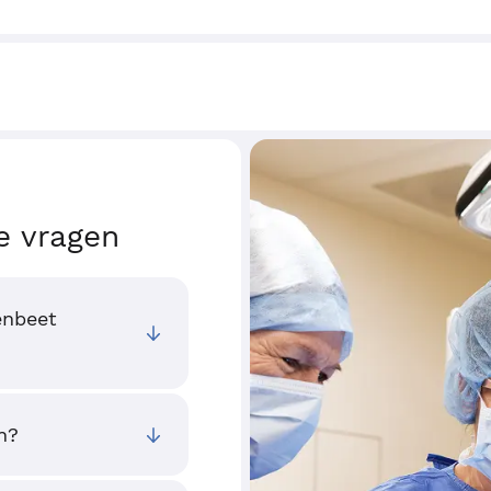
e vragen
enbeet
n?