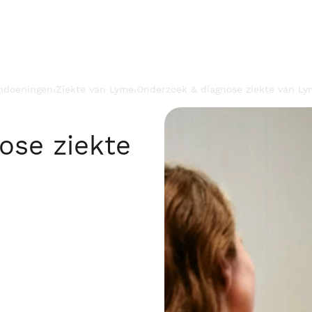
andoeningen
Ziekte van Lyme
Onderzoek & diagnose ziekte van L
›
›
ose ziekte