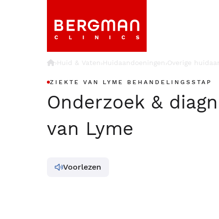
›
Huid & Vaten
Huidaandoeningen
Overige huida
›
›
ZIEKTE VAN LYME BEHANDELINGSSTAP
Onderzoek & diagn
van Lyme
Voorlezen