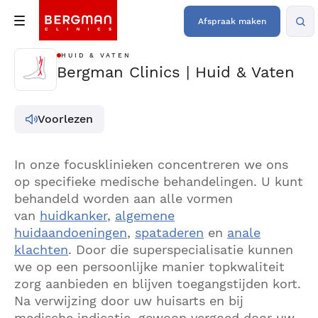
Afspraak maken
HUID & VATEN
Bergman Clinics | Huid & Vaten
Voorlezen
In onze focusklinieken concentreren we ons
op specifieke medische behandelingen. U kunt
behandeld worden aan alle vormen
van
huidkanker
,
algemene
huidaandoeningen
,
spataderen
en
anale
klachten
. Door die superspecialisatie kunnen
we op een persoonlijke manier topkwaliteit
zorg aanbieden en blijven toegangstijden kort.
Na verwijzing door uw huisarts en bij
medische indicatie, gewoon vergoed door uw