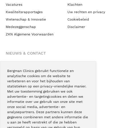
Vacatures
Klachten
Kwaliteitsrapportages
Uw rechten en privacy
Wetenschap & Innovatie
Cookiebeleid
Medezeggenschap
Disclaimer
ZKN Algemene Voorwaarden
NIEUWS & CONTACT
Nieuws
Blogs
Bergman Clinics gebruikt functionele en
analytische cookies om de website te
Podcast
verbeteren en voor het bijhouden van
Pressroom
statistieken op een privacy-vriendelijke manier.
Met uw toestemming gebruiken we ook
Instagram
advertentie- en targetingcookies en delen we
Facebook
informatie over uw gebruik van onze site met
onze social media, advertentie- en
LinkedIn
analysepartners. Deze partners kunnen deze
gegevens combineren met andere informatie die
u aan ze heeft verstrekt of die ze hebben
verzameld op basis van uw gebruik van hun