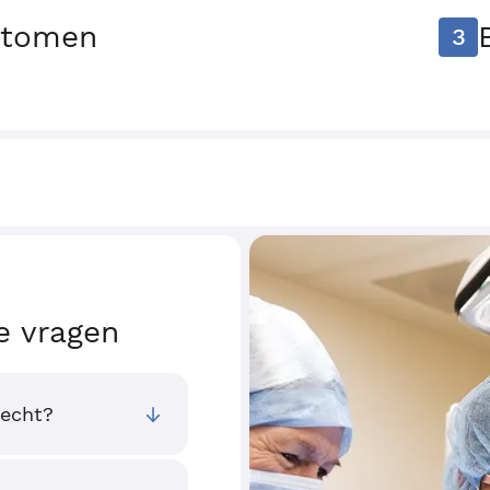
ptomen
3
e vragen
recht?