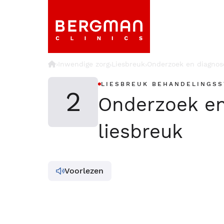
›
Inwendige zorg
Liesbreuk
Onderzoek en diagnos
›
›
LIESBREUK BEHANDELINGSS
2
Onderzoek en
liesbreuk
Voorlezen