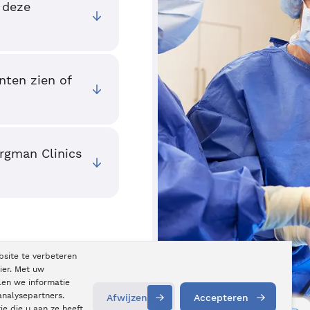
 deze
nten zien of
ergman Clinics
bsite te verbeteren
ier. Met uw
len we informatie
analysepartners.
Afwijzen
Accepteren
e die u aan ze heeft