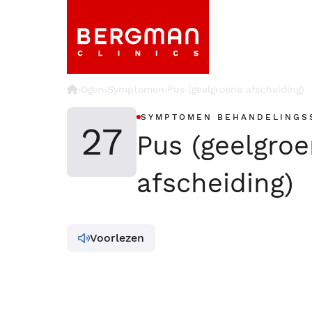
›
Ogen
Symptomen
Pus (geelgroene afscheiding)
›
›
SYMPTOMEN BEHANDELINGS
27
Pus (geelgro
afscheiding)
Voorlezen