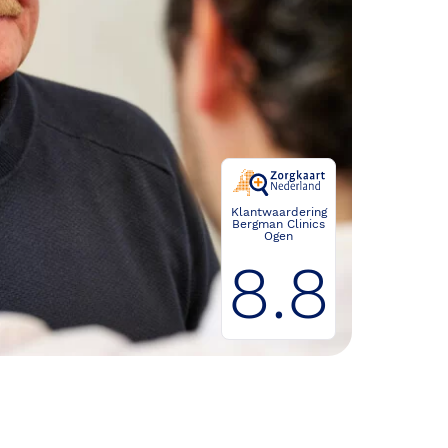
Klantwaardering
Bergman Clinics
Ogen
8.8