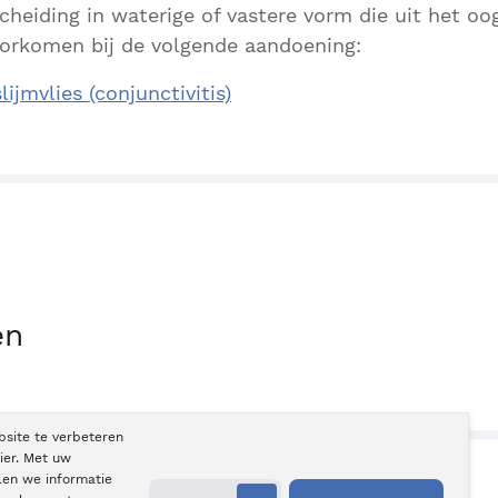
cheiding in waterige of vastere vorm die uit het oo
rkomen bij de volgende aandoening:
ijmvlies (conjunctivitis)
en
bsite te verbeteren
ier. Met uw
len we informatie