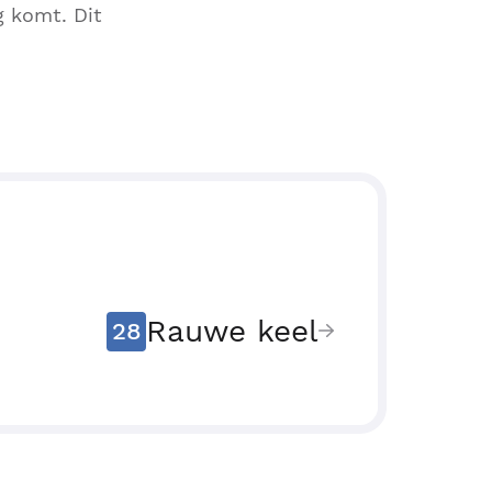
g komt. Dit
Rauwe keel
28