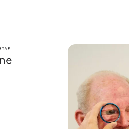
STAP
ene