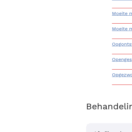
Moeite m
Moeite m
Oogonts
Openges
Opgezwo
Behandeli