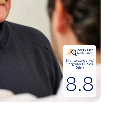
Klantwaardering
Bergman Clinics
Ogen
8.8