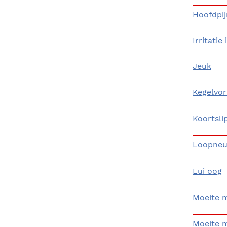
Hoofdpij
Irritatie
Jeuk
Kegelvo
Koortsli
Loopneu
Lui oog
Moeite m
Moeite m