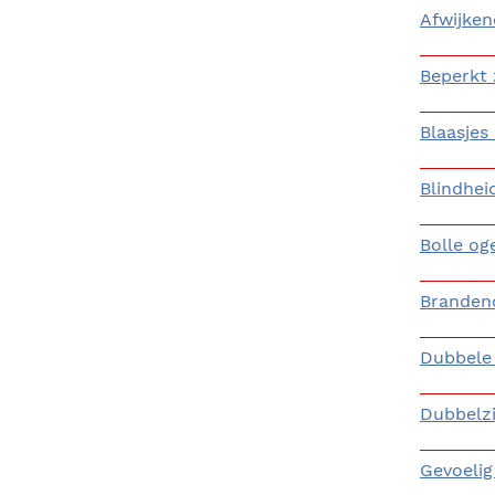
Afwijke
Beperkt 
Blaasjes
Blindhei
Bolle og
Branden
Dubbele
Dubbelz
Gevoelig