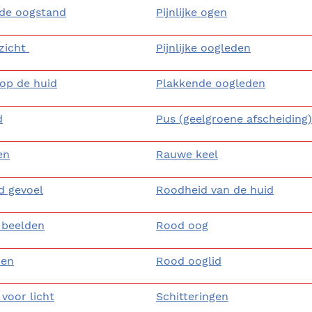
nde oogstand
Pijnlijke ogen
zicht
Pijnlijke oogleden
 op de huid
Plakkende oogleden
d
Pus (geelgroene afscheiding)
en
Rauwe keel
d gevoel
Roodheid van de huid
 beelden
Rood oog
ien
Rood ooglid
 voor licht
Schitteringen