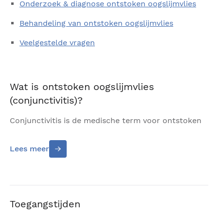
Onderzoek & diagnose ontstoken oogslijmvlies
Behandeling van ontstoken oogslijmvlies
Veelgestelde vragen
Wat is ontstoken oogslijmvlies
(conjunctivitis)?
Conjunctivitis is de medische term voor ontstoken
slijmvlies van de ogen. Het is de meest
voorkomende oorzaak van een rood oog.
Lees meer
Het oogwit wordt bedekt door slijmvlies
(conjunctiva) en dit bevat heel dunne bloedvaatjes.
Bij irritatie zetten deze vaatjes op, waardoor het
oog rood wordt. Bergman Clinics | Ogen is
Toegangstijden
gespecialiseerd in de behandeling van conjunctivitis.