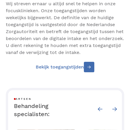
Wij streven ernaar u altijd snel te helpen in onze
Oorzaken & symptomen ontstoken
focusklinieken. Onze toegangstijden worden
oogslijmvlies
wekelijks bijgewerkt. De definitie van de huidige
toegangstijd is vastgesteld door de Nederlandse
De meest voorkomende oorzaak is een virus of een
Zorgautoriteit en betreft de toegangstijd tussen het
bacterie. Ook een allergie, het 'droge ogen'
beoordelen van de digitale intake en het onderzoek.
syndroom of irriterende stoffen in de omgeving
U dient rekening te houden met extra toegangstijd
kunnen een
rood oog
veroorzaken.
vanaf de verwijzing tot de intake.
Een bacteriële ontsteking van het slijmvlies geeft
Bekijk toegangstijden
een
geelgroene afscheiding (pus)
. De meeste virale
infecties van de conjunctiva veroorzaken een
slijmvorming en waterige afscheiding. Virussen zijn
in het algemeen de oorzaak van het bekende “rode
oog”, vaak gepaard gaande met een
rauwe keel
en
ARTSEN
loopneus
, net als bij een verkoudheid of griep; deze
Behandeling
verschijnselen duren 1-2 weken.
specialisten:
De allergische conjunctivitis geeft vaak
jeuk
en
waterige afscheiding en wisselend matige tot hevige