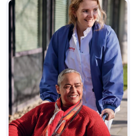
Bij een bacteriële ontsteking van het slijmvlies
wordt een
antibioticum
gegeven. Dit kan in de vorm
van druppels, zalf of een gel. Bij een virale
conjunctivitis hebben antibiotica geen effect. Soms
is het nodig met ontstekingsremmende
medicijnen
te druppelen. Allergische conjunctivitis kan worden
behandeld met speciale druppels die tegen een
allergie in het oog gericht zijn.
Het 'droge ogen' syndroom kan soms worden
behandeld met
kunsttranen
. Er zijn vele soorten
druppels, zalven en gels in de handel die de
verschijnselen van droge ogen helpen verzachten.
Meer weten over de behandeling
van ontstoken ogenslijmvlies bij Bergman
Clinics | Ogen? Neem dan contact op via
088 9000 500. Wilt u direct een afspraak