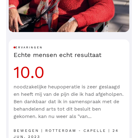
maken? Dat kan met een verwijzing van
uw huisarts.
Let op! Deze behandeling wordt niet bij
alle vestigingen uitgevoerd.
ERVARINGEN
Echte mensen echt resultaat
10.0
Veelgestelde vragen
noodzakelijke heupoperatie is zeer geslaagd
en heeft mij van de pijn die ik had afgeholpen.
Hoe kan ik een ontsteking aan het slijmvlies
Ben dankbaar dat ik in samenspraak met de
voorkomen?
behandelend arts tot dit besluit ben
De bacteriële en virale vormen van ontstoken
gekomen. kan nu weer als "van...
slijmvlies zijn besmettelijk. Het is daarom aan te
bevelen de handen goed te wassen na contact met
BEWEGEN | ROTTERDAM - CAPELLE | 24
JUN. 2023
de patiënt en geen handdoeken of zakdoeken over