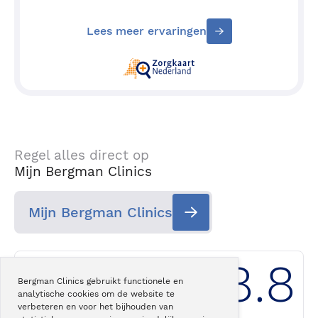
en weer te gebruiken.
Lees meer ervaringen
Regel alles direct op
Mijn Bergman Clinics
Mijn Bergman Clinics
8.8
Bergman Clinics gebruikt functionele en
analytische cookies om de website te
Klantwaardering
Bergman Clinics
verbeteren en voor het bijhouden van