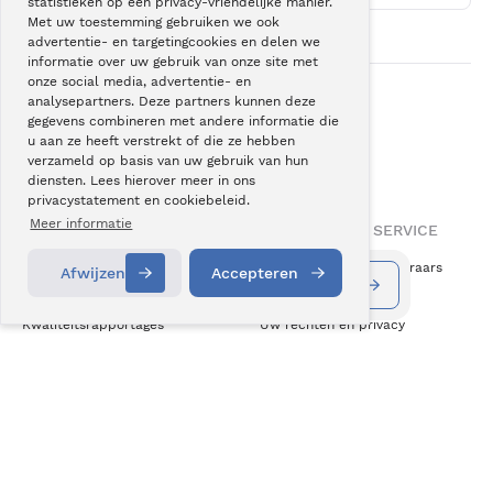
statistieken op een privacy-vriendelijke manier.
Met uw toestemming gebruiken we ook
advertentie- en targetingcookies en delen we
informatie over uw gebruik van onze site met
onze social media, advertentie- en
analysepartners. Deze partners kunnen deze
gegevens combineren met andere informatie die
Onze
superspecialisatie
u aan ze heeft verstrekt of die ze hebben
helpt u weer
actiever leven
.
verzameld op basis van uw gebruik van hun
diensten. Lees hierover meer in ons
privacystatement en cookiebeleid.
Meer informatie
OVER BERGMAN CLINICS
INFORMATIE & SERVICE
Over ons
Vergoeding zorgverzekeraars
Afwijzen
Accepteren
Informatie aanvragen
Contact
Vacatures
Klachten
Kwaliteitsrapportages
Uw rechten en privacy
Wetenschap & Innovatie
Cookiebeleid
Medezeggenschap
Disclaimer
ZKN Algemene Voorwaarden
NIEUWS & CONTACT