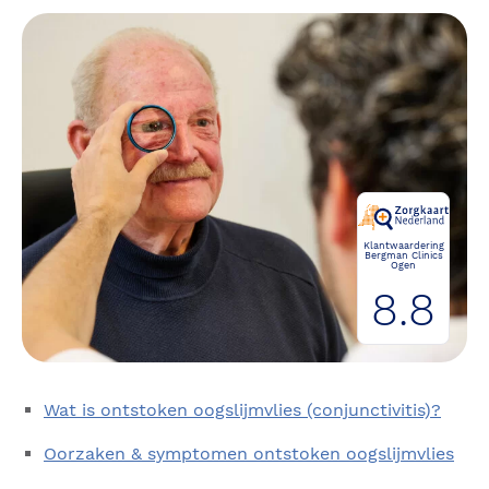
Klantwaardering
Bergman Clinics
Ogen
8.8
Wat is ontstoken oogslijmvlies (conjunctivitis)?
Oorzaken & symptomen ontstoken oogslijmvlies