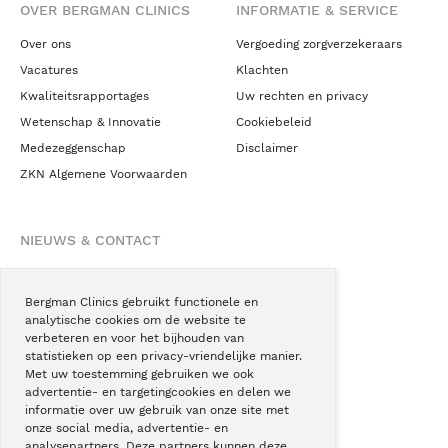
OVER BERGMAN CLINICS
INFORMATIE & SERVICE
Over ons
Vergoeding zorgverzekeraars
Vacatures
Klachten
Kwaliteitsrapportages
Uw rechten en privacy
Wetenschap & Innovatie
Cookiebeleid
Medezeggenschap
Disclaimer
ZKN Algemene Voorwaarden
NIEUWS & CONTACT
Nieuws
Blogs
Bergman Clinics gebruikt functionele en
analytische cookies om de website te
Podcast
verbeteren en voor het bijhouden van
Pressroom
statistieken op een privacy-vriendelijke manier.
Met uw toestemming gebruiken we ook
Instagram
advertentie- en targetingcookies en delen we
Facebook
informatie over uw gebruik van onze site met
onze social media, advertentie- en
LinkedIn
analysepartners. Deze partners kunnen deze