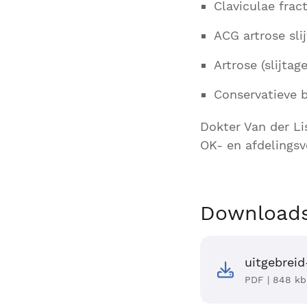
Claviculae frac
ACG artrose sli
Artrose (slijta
Conservatieve 
Dokter Van der Li
OK- en afdelingsv
Download
uitgebrei
PDF | 848 kb