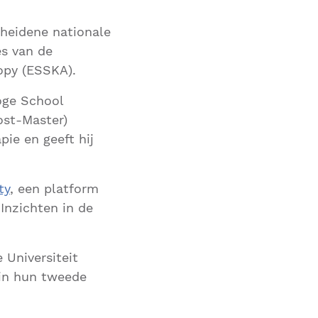
cheidene nationale
es van de
opy (ESSKA).
oge School
post-Master)
pie en geeft hij
ty
, een platform
'Inzichten in de
 Universiteit
 in hun tweede