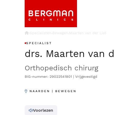
›
Specialisten
Bewegen
Maarten van der List
›
›
SPECIALIST
drs. Maarten van d
Orthopedisch chirurg
BIG-nummer: 29022541801 | Vrijgevestigd
NAARDEN | BEWEGEN
Voorlezen