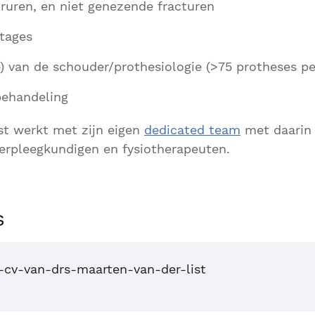
truren, en niet genezende fracturen
jtages
ge) van de schouder/prothesiologie (>75 protheses per
behandeling
st werkt met zijn eigen
dedicated team
met daarin 
erpleegkundigen en fysiotherapeuten.
s
d-cv-van-drs-maarten-van-der-list