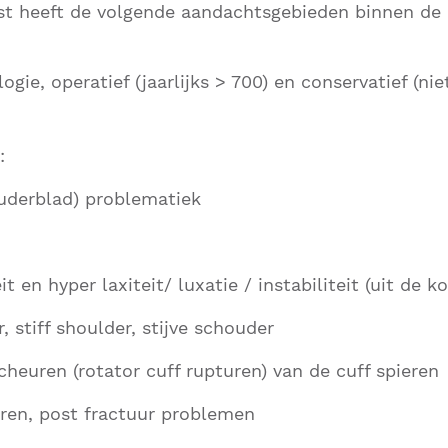
ist heeft de volgende aandachtsgebieden binnen de
gie, operatief (jaarlijks > 700) en conservatief (nie
:
uderblad) problematiek
t en hyper laxiteit/ luxatie / instabiliteit (uit de k
, stiff shoulder, stijve schouder
cheuren (rotator cuff rupturen) van de cuff spieren
ren, post fractuur problemen