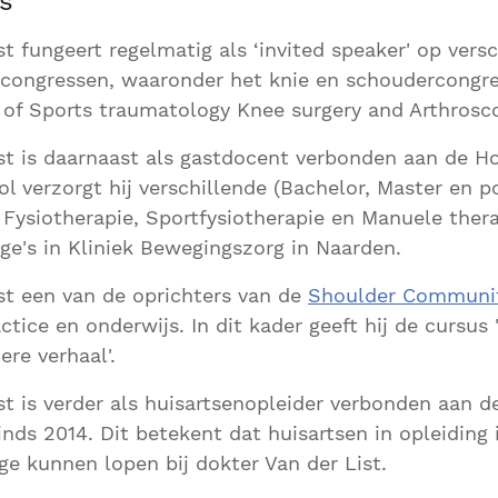
s
st fungeert regelmatig als ‘invited speaker' op vers
 congressen, waaronder het knie en schoudercongr
 of Sports traumatology Knee surgery and Arthrosc
st is daarnaast als gastdocent verbonden aan de H
ol verzorgt hij verschillende (Bachelor, Master en 
 Fysiotherapie, Sportfysiotherapie en Manuele thera
ege's in Kliniek Bewegingszorg in Naarden.
st een van de oprichters van de
Shoulder Communi
ctice en onderwijs. In dit kader geeft hij de cursus 
re verhaal'.
st is verder als huisartsenopleider verbonden aan de
nds 2014. Dit betekent dat huisartsen in opleiding
age kunnen lopen bij dokter Van der List.