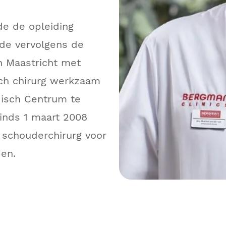
de de opleiding
de vervolgens de
n Maastricht met
sch chirurg werkzaam
disch Centrum te
sinds 1 maart 2008
 schouderchirurg voor
den.