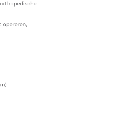
 orthopedische
t opereren,
om)