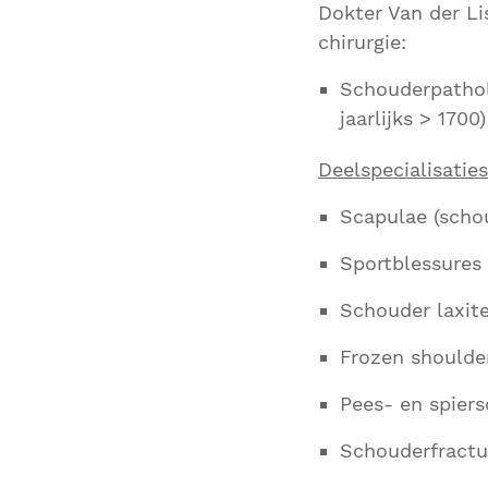
Dokter Van der L
chirurgie:
Schouderpatholo
jaarlijks > 1700)
Deelspecialisaties
Scapulae (scho
Sportblessures
Schouder laxitei
Frozen shoulder
Pees- en spiers
Schouderfractu