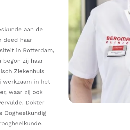
eskunde aan de
n deed haar
iteit in Rotterdam,
a begon zij haar
misch Ziekenhuis
ij werkzaam in het
r, waar zij ook
vervulde. Dokter
ds Oogheelkundig
roogheelkunde.