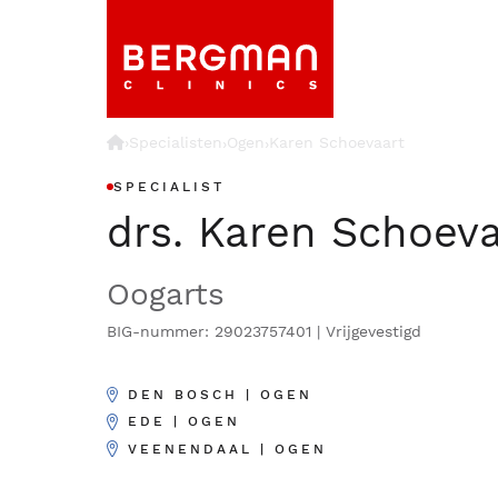
›
Specialisten
Ogen
Karen Schoevaart
›
›
SPECIALIST
drs. Karen Schoeva
Oogarts
BIG-nummer: 29023757401 | Vrijgevestigd
DEN BOSCH | OGEN
EDE | OGEN
VEENENDAAL | OGEN