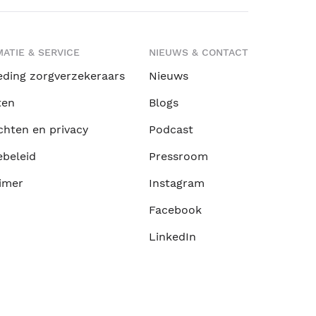
ATIE & SERVICE
NIEUWS & CONTACT
eding zorgverzekeraars
Nieuws
ten
Blogs
chten en privacy
Podcast
ebeleid
Pressroom
imer
Instagram
Facebook
LinkedIn