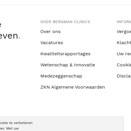
e
OVER BERGMAN CLINICS
INFORM
Over ons
Vergo
leven
.
Vacatures
Klach
Kwaliteitsrapportages
Uw re
Wetenschap & Innovatie
Cooki
Medezeggenschap
Discla
ZKN Algemene Voorwaarden
bsite te verbeteren
ier. Met uw