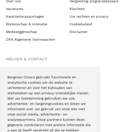
Over ons
Vergoeding zorgverzekeraars
Vacatures
Klachten
Kwaliteitsrapportages
Uw rechten en privacy
Wetenschap & Innovatie
Cookiebeleid
Medezeggenschap
Disclaimer
ZKN Algemene Voorwaarden
NIEUWS & CONTACT
Nieuws
Blogs
Bergman Clinics gebruikt functionele en
analytische cookies om de website te
Podcast
verbeteren en voor het bijhouden van
Pressroom
statistieken op een privacy-vriendelijke manier.
Met uw toestemming gebruiken we ook
Instagram
advertentie- en targetingcookies en delen we
Facebook
informatie over uw gebruik van onze site met
onze social media, advertentie- en
LinkedIn
analysepartners. Deze partners kunnen deze
gegevens combineren met andere informatie die
u aan ze heeft verstrekt of die ze hebben