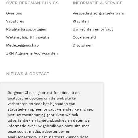
OVER BERGMAN CLINICS
INFORMATIE & SERVICE
Over ons
Vergoeding zorgverzekeraars
Vacatures
Klachten
Kwaliteitsrapportages
Uw rechten en privacy
Wetenschap & Innovatie
Cookiebeleid
Medezeggenschap
Disclaimer
ZKN Algemene Voorwaarden
NIEUWS & CONTACT
Nieuws
Blogs
Bergman Clinics gebruikt functionele en
analytische cookies om de website te
Podcast
verbeteren en voor het bijhouden van
Pressroom
statistieken op een privacy-vriendelijke manier.
Met uw toestemming gebruiken we ook
Instagram
advertentie- en targetingcookies en delen we
Facebook
informatie over uw gebruik van onze site met
onze social media, advertentie- en
LinkedIn
analysepartners. Deze partners kunnen deze