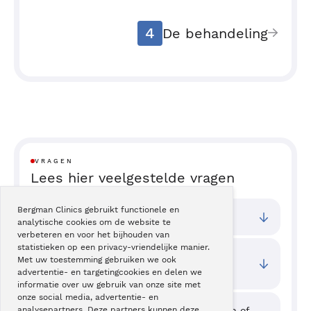
4
De behandeling
VRAGEN
Lees hier veelgestelde vragen
Bergman Clinics gebruikt functionele en
Bij welke vestigingen kan ik terecht?
analytische cookies om de website te
verbeteren en voor het bijhouden van
statistieken op een privacy-vriendelijke manier.
Wat zijn de toegangstijden van deze
Met uw toestemming gebruiken we ook
behandeling?
advertentie- en targetingcookies en delen we
informatie over uw gebruik van onze site met
onze social media, advertentie- en
Waar kan ik ervaringen van cliënten zien of
analysepartners. Deze partners kunnen deze