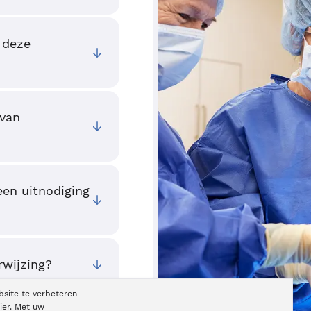
 deze
 van
een uitnodiging
rwijzing?
bsite te verbeteren
ier. Met uw