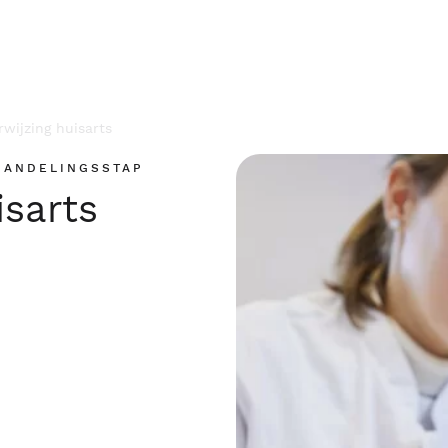
rwijzing huisarts
HANDELINGSSTAP
isarts