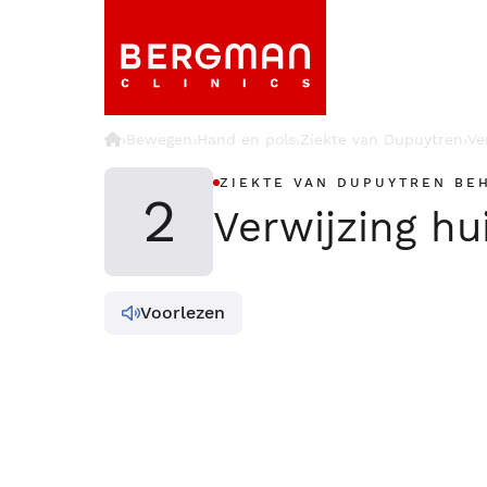
›
Bewegen
Hand en pols
Ziekte van Dupuytren
Ve
›
›
›
ZIEKTE VAN DUPUYTREN BE
2
Verwijzing hu
Voorlezen