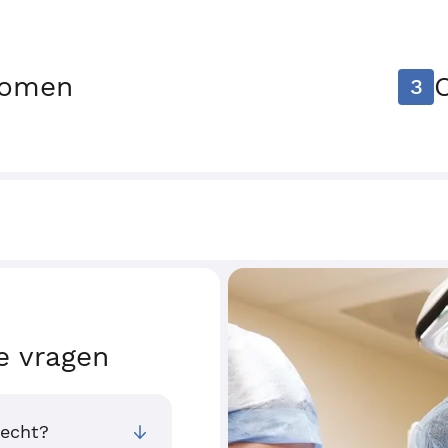
tomen
3
e vragen
recht?