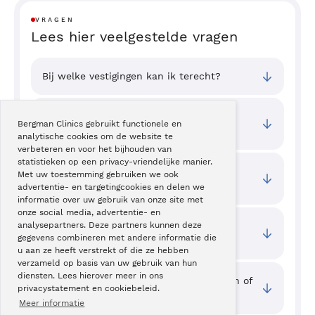
VRAGEN
Lees hier veelgestelde vragen
Bij welke vestigingen kan ik terecht?
Wat zijn de toegangstijden van deze
Bergman Clinics gebruikt functionele en
behandeling?
analytische cookies om de website te
verbeteren en voor het bijhouden van
statistieken op een privacy-vriendelijke manier.
Wat kunt u zelf doen om de rosacea te
Met uw toestemming gebruiken we ook
verminderen?
advertentie- en targetingcookies en delen we
informatie over uw gebruik van onze site met
onze social media, advertentie- en
Wat zijn de vooruitzichten wanneer u
analysepartners. Deze partners kunnen deze
gegevens combineren met andere informatie die
rosacea heeft?
u aan ze heeft verstrekt of die ze hebben
verzameld op basis van uw gebruik van hun
diensten. Lees hierover meer in ons
Waar kan ik ervaringen van cliënten zien of
privacystatement en cookiebeleid.
mijn ervaring delen?
Meer informatie