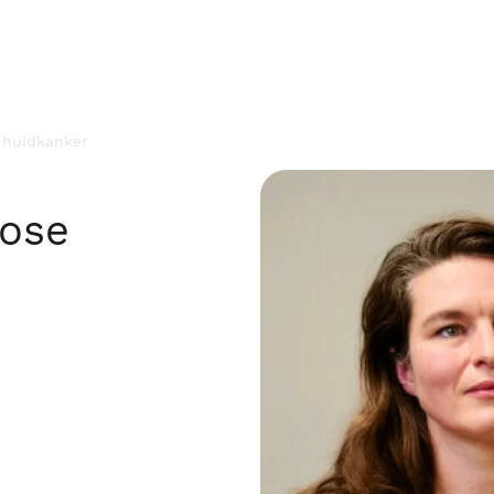
 huidkanker
nose