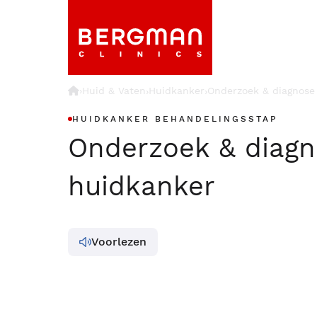
›
Huid & Vaten
Huidkanker
Onderzoek & diagnose
›
›
HUIDKANKER BEHANDELINGSSTAP
Onderzoek & diag
huidkanker
Voorlezen