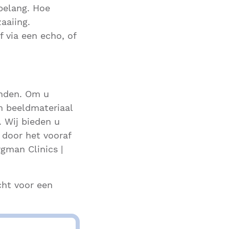
belang. Hoe
aaiing.
f via een echo, of
inden. Om u
m beeldmateriaal
 Wij bieden u
 door het vooraf
rgman Clinics |
cht voor een