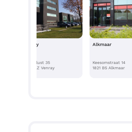
Venray
Alkmaar
Buitenlust 35
Keesomstraat
5803 AZ Venray
1821 BS Alkm