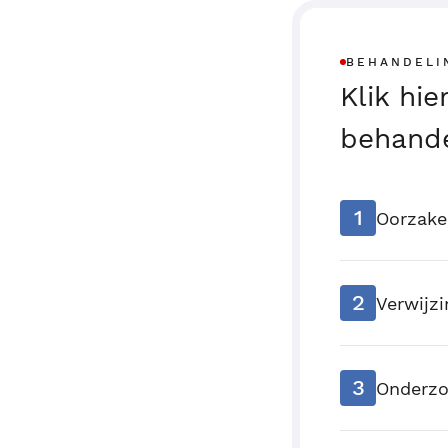
BEHANDELI
Klik hi
behande
1
Oorzak
2
Verwijzi
3
Onderzo