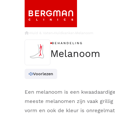
›
Huid & Vaten
Huidkanker
Melanoom
›
›
BEHANDELING
Melanoom
Voorlezen
Een melanoom is een kwaadaardig
meeste melanomen zijn vaak grillig
vorm en ook de kleur is onregelmat