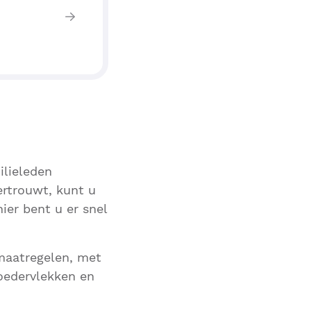
ilieleden
rtrouwt, kunt u
er bent u er snel
maatregelen, met
oedervlekken en