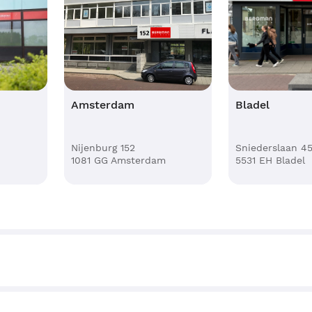
Amsterdam
Bladel
 14
Nijenburg 152
Sniedersl
aar
1081 GG Amsterdam
5531 EH B