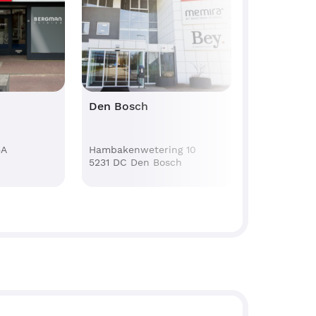
Den Bosch
Den 
aan 45A
Hambakenwetering 10
Alexan
ladel
5231 DC Den Bosch
2585 