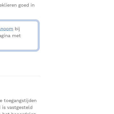
klieren goed in
anoom
bij
agina met
ze toegangstijden
 is vastgesteld