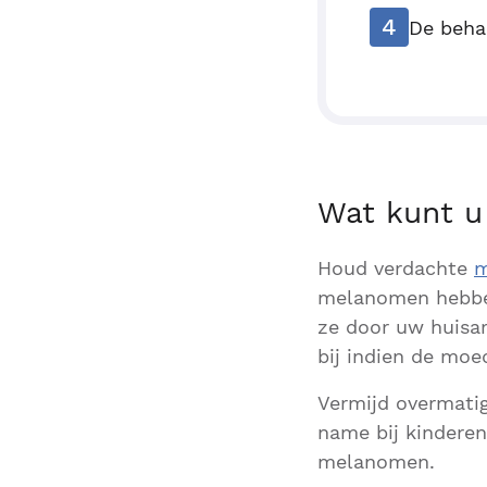
4
De beha
Wat kunt u
Houd verdachte
m
melanomen hebben
ze door uw huisar
bij indien de moe
Vermijd overmatig
name bij kinderen
melanomen.