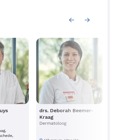
uys
drs. Deborah Beemer-
dr. Monica
Kraag
Bloemen
Dermatoloog
Dermatoloog
ag,
schede,