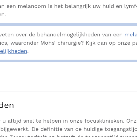
n een melanoom is het belangrijk uw huid en lymfe
en.
weten over de behandelmogelijkheden van een
mel
ics, waaronder Mohs’ chirurgie? Kijk dan op onze p
elijkheden
.
jden
r u altijd snel te helpen in onze focusklinieken. On
bijgewerkt. De definitie van de huidige toegangstijd