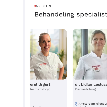
ARTSEN
Behandeling specialis
nten
drs. Merel Urgert
dr. Lidian Leclus
Mohs-dermatoloog
Dermatoloog
Amsterdam Nijenbur