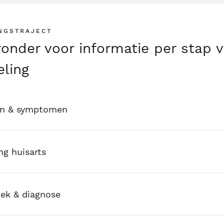
NGSTRAJECT
eronder voor informatie per stap 
ling
en & symptomen
ng huisarts
ek & diagnose