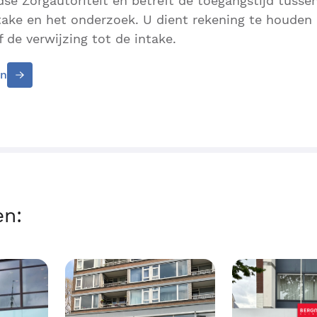
se Zorgautoriteit en betreft de toegangstijd tusse
ntake en het onderzoek. U dient rekening te houden
 de verwijzing tot de intake.
en
en: