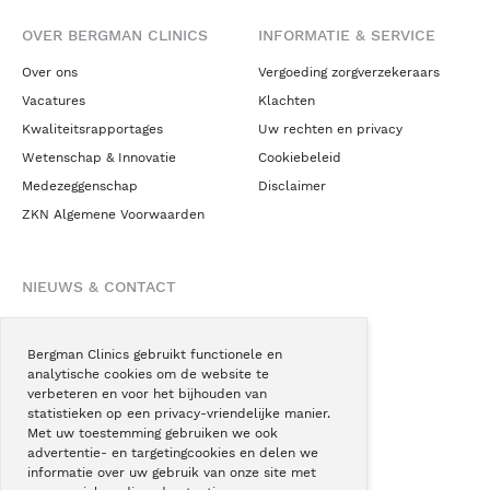
OVER BERGMAN CLINICS
INFORMATIE & SERVICE
Over ons
Vergoeding zorgverzekeraars
Vacatures
Klachten
Kwaliteitsrapportages
Uw rechten en privacy
Wetenschap & Innovatie
Cookiebeleid
Medezeggenschap
Disclaimer
ZKN Algemene Voorwaarden
NIEUWS & CONTACT
Nieuws
Blogs
Bergman Clinics gebruikt functionele en
analytische cookies om de website te
Podcast
verbeteren en voor het bijhouden van
Pressroom
statistieken op een privacy-vriendelijke manier.
Met uw toestemming gebruiken we ook
Instagram
advertentie- en targetingcookies en delen we
Facebook
informatie over uw gebruik van onze site met