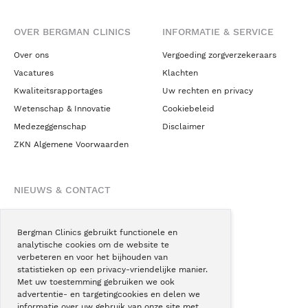
OVER BERGMAN CLINICS
INFORMATIE & SERVICE
Over ons
Vergoeding zorgverzekeraars
Vacatures
Klachten
Kwaliteitsrapportages
Uw rechten en privacy
Wetenschap & Innovatie
Cookiebeleid
Medezeggenschap
Disclaimer
ZKN Algemene Voorwaarden
NIEUWS & CONTACT
Nieuws
Blogs
Bergman Clinics gebruikt functionele en
analytische cookies om de website te
Podcast
verbeteren en voor het bijhouden van
Pressroom
statistieken op een privacy-vriendelijke manier.
Met uw toestemming gebruiken we ook
Instagram
advertentie- en targetingcookies en delen we
Facebook
informatie over uw gebruik van onze site met