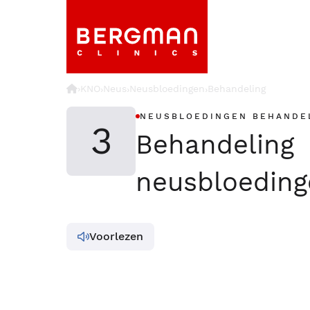
›
KNO
Neus
Neusbloedingen
Behandeling
›
›
›
NEUSBLOEDINGEN BEHANDE
3
Behandeling
neusbloeding
Voorlezen