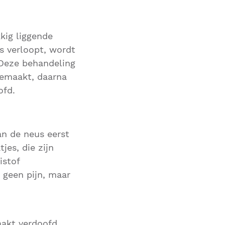
kig liggende
os verloopt, wordt
 Deze behandeling
gemaakt, daarna
ofd.
an de neus eerst
es, die zijn
istof
 geen pijn, maar
aakt verdoofd.