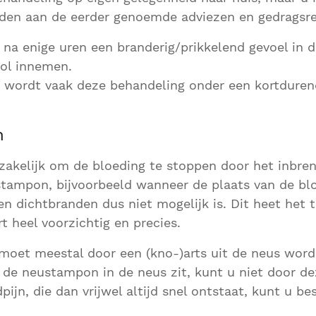
uden aan de eerder genoemde adviezen en gedragsre
u na enige uren een branderig/prikkelend gevoel in d
ol innemen.
n wordt vaak deze behandeling onder een kortdure
n
zakelijk om de bloeding te stoppen door het inbre
ampon, bijvoorbeeld wanneer de plaats van de blo
n en dichtbranden dus niet mogelijk is. Dit heet he
t heel voorzichtig en precies.
oet meestal door een (kno-)arts uit de neus word
 de neustampon in de neus zit, kunt u niet door d
ijn, die dan vrijwel altijd snel ontstaat, kunt u be