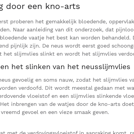
g door een kno-arts
erst proberen het gemakkelijk bloedende, oppervlak
nden. Naar aanleiding van dit onderzoek, dat pijnlo
 bloedende vaatje het best kan worden behandeld.
nd pijnlijk zijn. De neus wordt eerst goed schoon
 het slijmvlies slinkt en wordt het slijmvlies verdo
en het slinken van het neusslijmvlies
neus gevoelig en soms nauw, zodat het slijmvlies v
orden verdoofd. Dit wordt meestal gedaan met watj
erdovende vloeistof en een slijmvlies slinkende vloe
 Het inbrengen van de watjes door de kno-arts doet
, vreemd gevoel en een vieze smaak geven.
 dat met de verdovingsvloeistof in aanraking komt, r