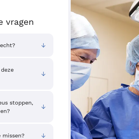
e vragen
recht?
 deze
neus stoppen,
oen?
e missen?