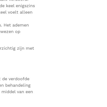
de keel enigszins
eel voelt alleen
os. Het ademen
gewezen op
rzichtig zijn met
t de verdoofde
 en behandeling
r middel van een