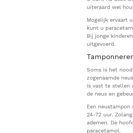
uiteraard wel ho
Mogelijk ervaart 
kunt u paracetam
Bij jonge kindere
uitgevoerd.
Tamponnere
Soms is het nood
zogenaamde neust
is vast te stelle
de neus en gebeur
Een neustampon m
24-72 uur. Zolang
ademen. De hoofdp
paracetamol.