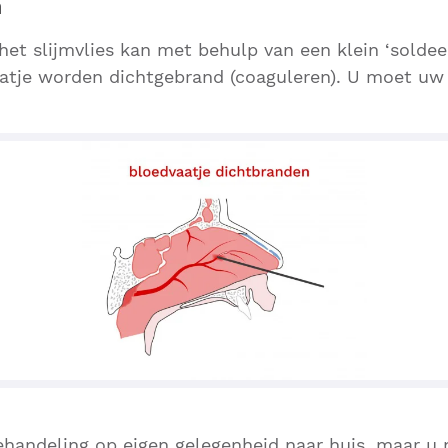
n
het slijmvlies kan met behulp van een klein ‘soldee
tje worden dichtgebrand (coaguleren). U moet uw h
handeling op eigen gelegenheid naar huis, maar u