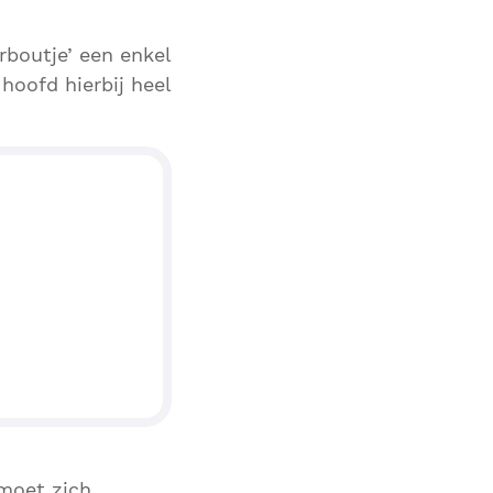
rboutje’ een enkel
oofd hierbij heel
 moet zich