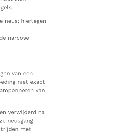
gels.
e neus; hiertegen
nde narcose
ngen van een
eding niet exact
t tamponneren van
en verwijderd na
eze neusgang
strijden met