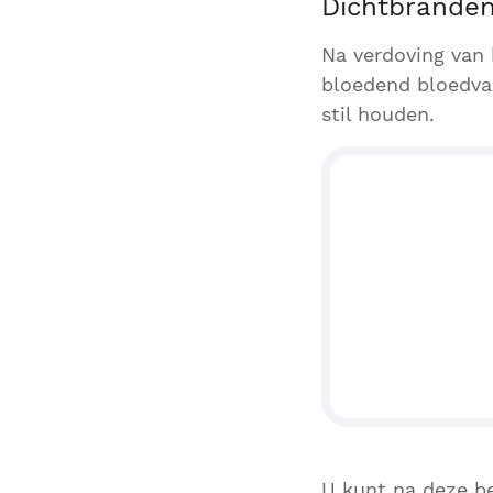
Dichtbrande
Na verdoving van 
bloedend bloedvaa
stil houden.
U kunt na deze be