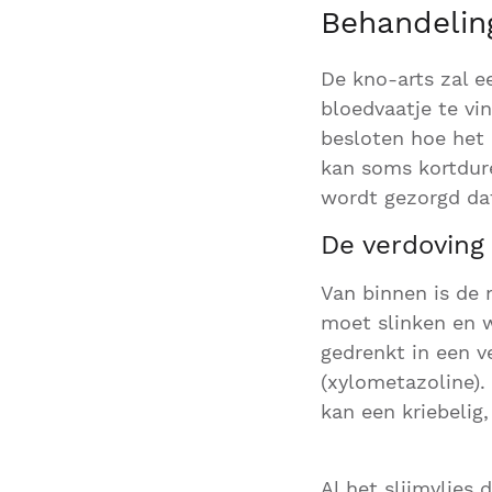
Behandelin
De kno-arts zal e
bloedvaatje te vi
besloten hoe het
kan soms kortdure
wordt gezorgd dat
De verdoving 
Van binnen is de 
moet slinken en w
gedrenkt in een v
(xylometazoline).
kan een kriebelig
Al het slijmvlies