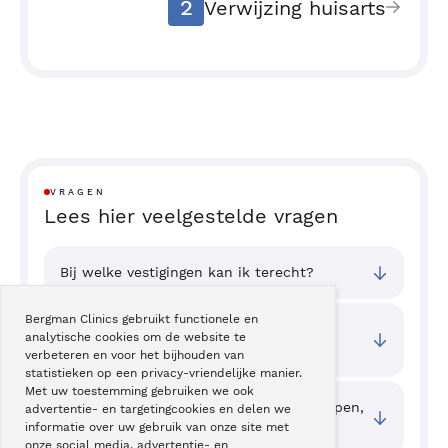
2
Verwijzing huisarts
VRAGEN
Lees hier veelgestelde vragen
Bij welke vestigingen kan ik terecht?
Bergman Clinics gebruikt functionele en
Wat zijn de toegangstijden van deze
analytische cookies om de website te
behandeling?
verbeteren en voor het bijhouden van
statistieken op een privacy-vriendelijke manier.
Met uw toestemming gebruiken we ook
Als kinderen iets diep in hun neus stoppen,
advertentie- en targetingcookies en delen we
informatie over uw gebruik van onze site met
wat is dan verstandig om te doen?
onze social media, advertentie- en