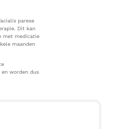
acialis parese
rapie. Dit kan
e met medicatie
enkele maanden
te
jk en worden dus