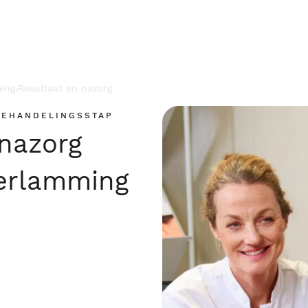
ing
Resultaat en nazorg
›
BEHANDELINGSSTAP
 nazorg
erlamming