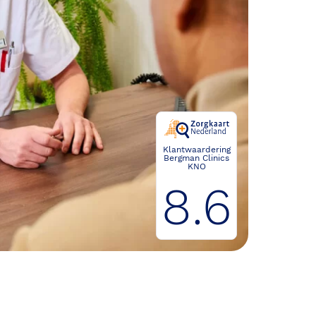
Klantwaardering
Bergman Clinics
KNO
8.6