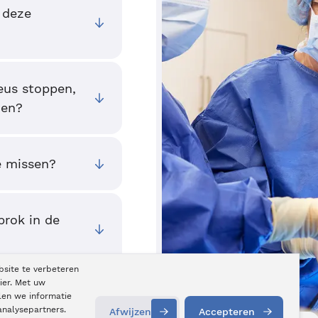
 deze
neus stoppen,
oen?
e missen?
brok in de
bsite te verbeteren
ier. Met uw
len we informatie
analysepartners.
Afwijzen
Accepteren