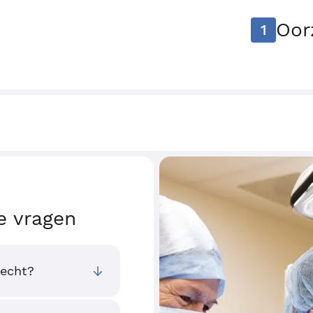
Oor
1
e vragen
recht?