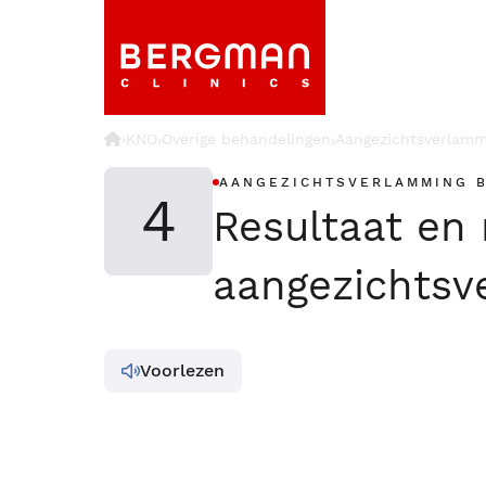
›
KNO
Overige behandelingen
Aangezichtsverlamm
›
›
AANGEZICHTSVERLAMMING 
4
Resultaat en
aangezichtsv
Voorlezen