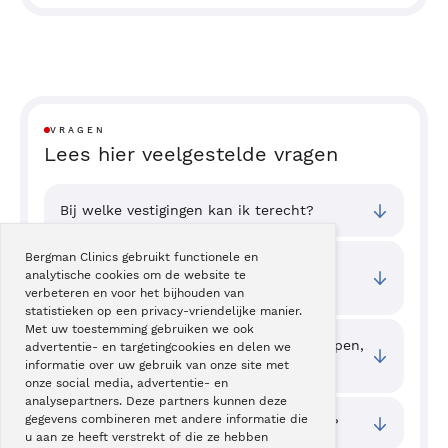
VRAGEN
Lees hier veelgestelde vragen
Bij welke vestigingen kan ik terecht?
Bergman Clinics gebruikt functionele en
Wat zijn de toegangstijden van deze
analytische cookies om de website te
behandeling?
verbeteren en voor het bijhouden van
statistieken op een privacy-vriendelijke manier.
Met uw toestemming gebruiken we ook
Als kinderen iets diep in hun neus stoppen,
advertentie- en targetingcookies en delen we
wat is dan verstandig om te doen?
informatie over uw gebruik van onze site met
onze social media, advertentie- en
analysepartners. Deze partners kunnen deze
gegevens combineren met andere informatie die
Amandelen, waarom kunt u die missen?
u aan ze heeft verstrekt of die ze hebben