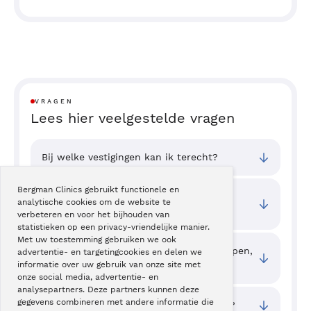
VRAGEN
Lees hier veelgestelde vragen
Bij welke vestigingen kan ik terecht?
Bergman Clinics gebruikt functionele en
Wat zijn de toegangstijden van deze
analytische cookies om de website te
behandeling?
verbeteren en voor het bijhouden van
statistieken op een privacy-vriendelijke manier.
Met uw toestemming gebruiken we ook
Als kinderen iets diep in hun neus stoppen,
advertentie- en targetingcookies en delen we
wat is dan verstandig om te doen?
informatie over uw gebruik van onze site met
onze social media, advertentie- en
analysepartners. Deze partners kunnen deze
gegevens combineren met andere informatie die
Amandelen, waarom kunt u die missen?