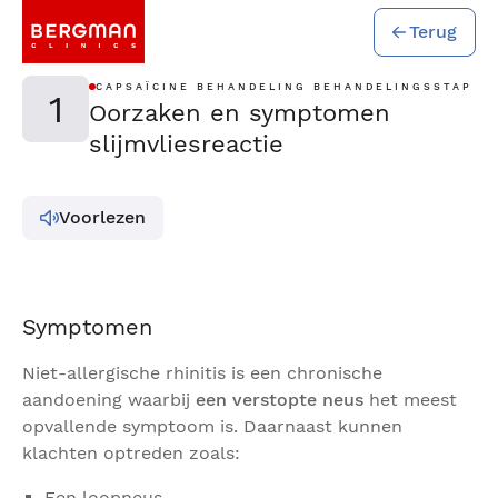
Terug
CAPSAÏCINE BEHANDELING BEHANDELINGSSTAP
1
Oorzaken en symptomen
slijmvliesreactie
Voorlezen
Symptomen
Niet-allergische rhinitis is een chronische
aandoening waarbij
een verstopte neus
het meest
opvallende symptoom is. Daarnaast kunnen
klachten optreden zoals:
Een loopneus