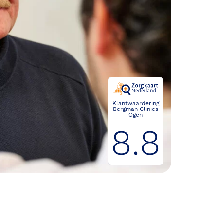
Klantwaardering
Bergman Clinics
Ogen
8.8