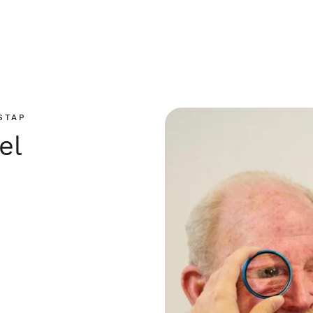
STAP
el