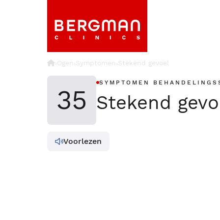
›
Ogen
Symptomen
Stekend gevoel
›
›
SYMPTOMEN BEHANDELINGS
35
Stekend gevo
Voorlezen