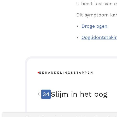
U heeft last van 
Dit symptoom kan
Droge ogen
Ooglidontstekin
BEHANDELINGSSTAPPEN
Slijm in het oog
34